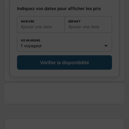
Autres
équipements
Indiquez vos dates pour afficher les prix
Chauffage /
Climatisation
AC
ARRIVÉE
DÉPART
Ajouter une date
Ajouter une date
Exterieur
Divers
VOYAGEURS
1 voyageur
Vérifier la disponibilité