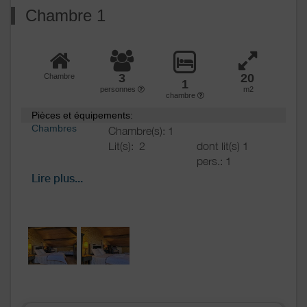
Chambre 1
3
20
Chambre
1
personnes
m2
chambre
Pièces et équipements:
Chambres
Chambre(s): 1
Lit(s):
2
dont lit(s) 1
pers.: 1
dont lit(s) 2
Lire plus...
pers.: 1
Salle de
Salle de bains avec
bains
/
Salle
baignoire
d'eau
WC
Cuisine
Autres
pièces
Media