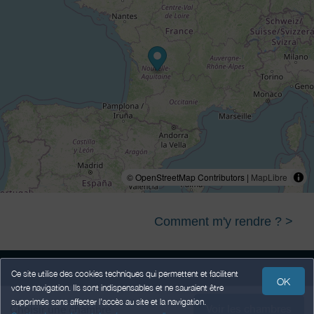
© OpenStreetMap Contributors |
MapLibre
Comment m'y rendre ? >
Ce site utilise des cookies techniques qui permettent et facilitent
OK
votre navigation. Ils sont indispensables et ne sauraient être
Mentions légales
Données Personnelles
Conditions Générales de Vente
supprimés sans affecter l’accès au site et la navigation.
Voir les chambres
Choisir une chambre