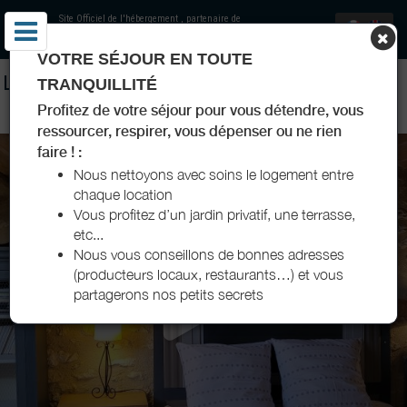
Site Officiel de l'hébergement
, partenaire de
Offices de Tourisme Vallée de l'Isle
VOTRE SÉJOUR EN TOUTE
LOCATIONS CHEZ KINOU - CHAMBRE D'HÔTES ET GÎTE - NEUVIC
TRANQUILLITÉ
- VALLÉE DE L'ISLE
Profitez de votre séjour pour vous détendre, vous
ressourcer, respirer, vous dépenser ou ne rien
faire ! :
Nous nettoyons avec soins le logement entre
chaque location
Vous profitez d’un jardin privatif, une terrasse,
etc...
Nous vous conseillons de bonnes adresses
(producteurs locaux, restaurants…) et vous
partagerons nos petits secrets