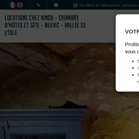
Site Officiel de l'hébergement
, partenaire
LOCATIONS CHEZ KINOU - CHAMBRE
D'HÔTES ET GÎTE - NEUVIC - VALLÉE DE
VOTR
L'ISLE
Profit
vous d