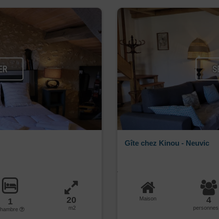
ER
S
Gîte chez Kinou - Neuvic
20
4
Maison
1
m2
personne
chambre