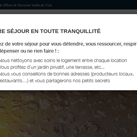
 de
Offices de Tourisme Vallée de l'Isle
E SÉJOUR EN TOUTE TRANQUILLITÉ
MON HÉBERGEMENT
MES RECOMMANDATIONS
AGENDA TOURISTIQUE
MON LIVRET D'ACCU
ez de votre séjour pour vous détendre, vous ressourcer, respir
épenser ou ne rien faire ! :
Nous nettoyons avec soins le logement entre chaque location
Vous profitez d’un jardin privatif, une terrasse, etc...
Nous vous conseillons de bonnes adresses (producteurs locaux,
restaurants…) et vous partagerons nos petits secrets